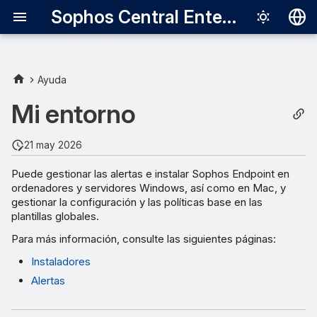
Sophos Central Enterprise
Deutsch
English
Ayuda
Español
Mi entorno
Français
21 may 2026
Italiano
Puede gestionar las alertas e instalar Sophos Endpoint en
日本語
ordenadores y servidores Windows, así como en Mac, y
gestionar la configuración y las políticas base en las
한국어
plantillas globales.
Português (Br
Para más información, consulte las siguientes páginas:
中文（繁體）
Instaladores
Alertas