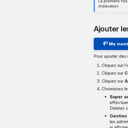
La première foi
d’utilisation.
Ajouter le
Me montr
Pour ajouter des 
Cliquez sur 
Cliquez sur
C
Cliquez sur
A
Choisissez le
Super ad
effectue
Delete) 
Gestion 
les admin
ni affich