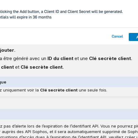
jouter
.
 va être généré avec un
ID du client
et une
Clé secrète client
.
 client
et
Clé secrète client
.
que
 uniquement voir la
Clé secrète client
une seule fois.
pas d’alerte lors de l’expiration de l’identifiant API. Vous ne pourrez plu
er auprès des API Sophos, et il sera automatiquement supprimé de Soph
rruptions d’accès dues à l’expiration de l’identifiant API, veuillez créer