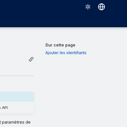
Deutsch
English
Español
Sur cette page
Français
Ajouter les identifiants
Italiano
日本語
한국어
Português (Brasil)
中文（繁體）
 API.
et paramètres de