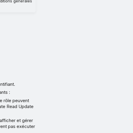
nditions générales
tifiant.
ants :
ce rôle peuvent
eate Read Update
afficher et gérer
uvent pas exécuter