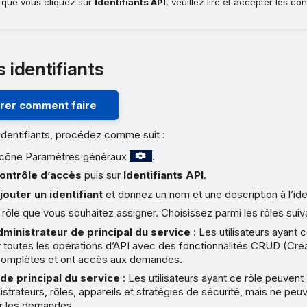
s que vous cliquez sur
Identifiants API
, veuillez lire et accepter les co
s identifiants
er comment faire
identifiants, procédez comme suit :
l’icône Paramètres généraux
.
ontrôle d’accès
puis sur
Identifiants API
.
jouter un identifiant
et donnez un nom et une description à l’iden
 rôle que vous souhaitez assigner. Choisissez parmi les rôles suiv
ministrateur de principal du service
: Les utilisateurs ayant 
r toutes les opérations d’API avec des fonctionnalités CRUD (Cr
complètes et ont accès aux demandes.
de principal du service
: Les utilisateurs ayant ce rôle peuvent 
istrateurs, rôles, appareils et stratégies de sécurité, mais ne pe
er les demandes.