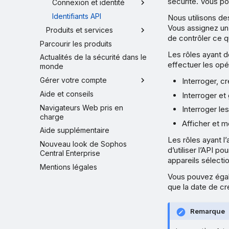
sécurité. Vous p
Connexion et identité
Identifiants API
Nous utilisons de
Vous assignez un 
Produits et services
de contrôler ce qu
Parcourir les produits
Les rôles ayant d
Actualités de la sécurité dans le
effectuer les opé
monde
Gérer votre compte
Interroger, cr
Aide et conseils
Interroger et 
Navigateurs Web pris en
Interroger le
charge
Afficher et m
Aide supplémentaire
Les rôles ayant l
Nouveau look de Sophos
d’utiliser l’API 
Central Enterprise
appareils sélecti
Mentions légales
Vous pouvez égale
que la date de cré
Remarque