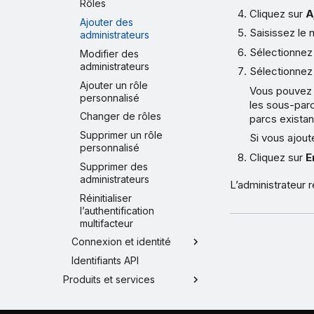
Rôles
Cliquez sur
A
Ajouter des
Saisissez le 
administrateurs
Sélectionnez 
Modifier des
administrateurs
Sélectionnez 
Ajouter un rôle
Vous pouvez d
personnalisé
les sous-parc
Changer de rôles
parcs existan
Supprimer un rôle
Si vous ajout
personnalisé
Cliquez sur
E
Supprimer des
administrateurs
L’administrateur r
Réinitialiser
l’authentification
multifacteur
Connexion et identité
Identifiants API
Produits et services
Parcourir les produits