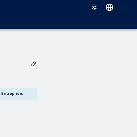
Deutsch
English
Español
Français
Italiano
日本語
한국어
 Entreprise.
Português (Brasil)
中文（繁體）