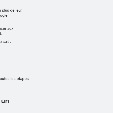
n plus de leur
oogle
iser aux
).
 suit :
.
toutes les étapes
r un