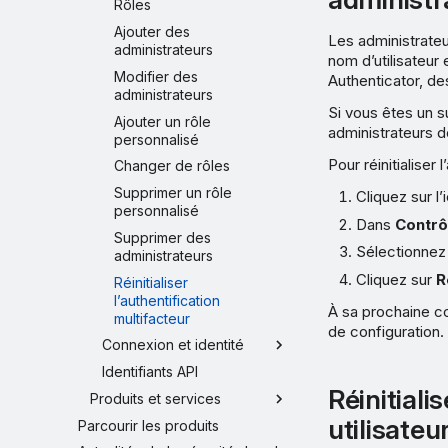
Rôles
Ajouter des
Les administrateur
administrateurs
nom d’utilisateur
Modifier des
Authenticator, de
administrateurs
Si vous êtes un s
Ajouter un rôle
administrateurs d
personnalisé
Pour réinitialiser
Changer de rôles
Supprimer un rôle
Cliquez sur 
personnalisé
Dans
Contrô
Supprimer des
Sélectionnez 
administrateurs
Cliquez sur
R
Réinitialiser
l’authentification
À sa prochaine co
multifacteur
de configuration.
Connexion et identité
Identifiants API
Réinitiali
Produits et services
utilisate
Parcourir les produits