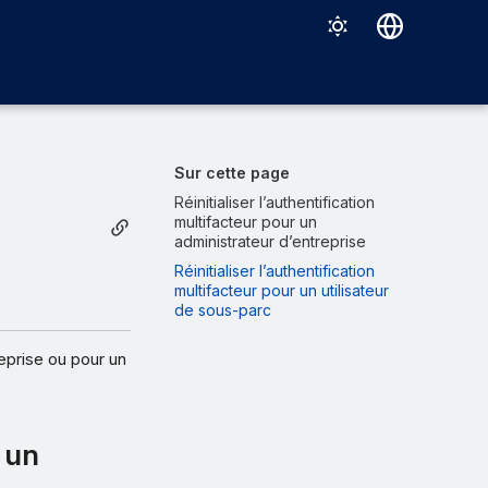
Deutsch
English
Español
Sur cette page
Français
Réinitialiser l’authentification
multifacteur pour un
Italiano
administrateur d’entreprise
Réinitialiser l’authentification
日本語
multifacteur pour un utilisateur
de sous-parc
한국어
Português (Brasil)
reprise ou pour un
中文（繁體）
r un