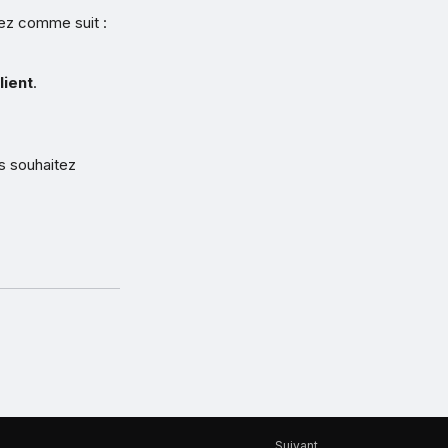
édez comme suit :
lient
.
us souhaitez
Suivant