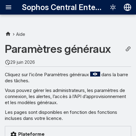
Sophos Central Enterprise
Deutsch
English
Aide
Español
Paramètres généraux
Français
29 juin 2026
Italiano
Cliquez sur l’icône Paramètres généraux
dans la barre
日本語
des tâches.
한국어
Vous pouvez gérer les administrateurs, les paramètres de
connexion, les alertes, l’accès à l’API d’approvisionnement
Português (Br
et les modèles généraux.
中文（繁體）
Les pages sont disponibles en fonction des fonctions
incluses dans votre licence.
Plateforme