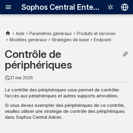
Sophos Central Enterprise
Deutsch
English
Aide
Paramètres généraux
Produits et services
Modèles généraux
Stratégies de base
Endpoint
Configurer le contrôle de
Español
périphériques
Contrôle de
Français
périphériques
Gestion des périphériques
Italiano
日本語
Définir les stratégies d’accès
21 mai 2026
한국어
Le contrôle des périphériques vous permet de contrôler
Messagerie de bureau
l’accès aux périphériques et autres supports amovibles.
Português (Br
Si vous devez exempter des périphériques de ce contrôle,
中文（繁體）
veuillez utiliser une stratégie de contrôle des périphériques
dans Sophos Central Admin.