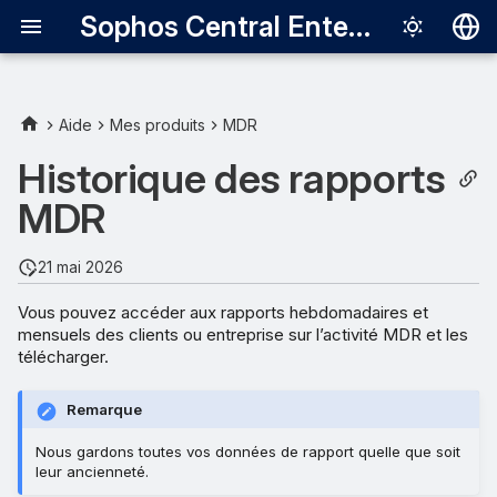
Sophos Central Enterprise
Deutsch
English
Aide
Mes produits
MDR
Español
Historique des rapports
Français
MDR
Italiano
21 mai 2026
日本語
Vous pouvez accéder aux rapports hebdomadaires et
한국어
mensuels des clients ou entreprise sur l’activité MDR et les
télécharger.
Português (Br
中文（繁體）
Remarque
Nous gardons toutes vos données de rapport quelle que soit
leur ancienneté.