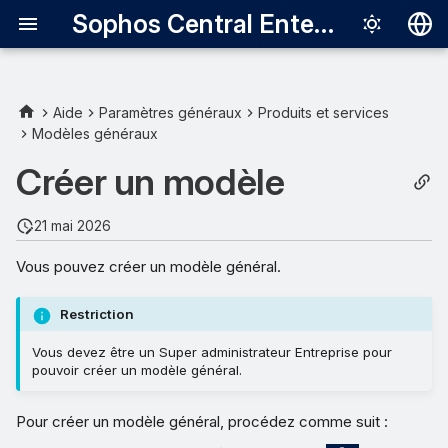
Sophos Central Enterprise
Deutsch
English
Aide
Paramètres généraux
Produits et services
Modèles généraux
Español
Créer un modèle
Français
Italiano
21 mai 2026
日本語
Vous pouvez créer un modèle général.
한국어
Restriction
Português (Br
Vous devez être un Super administrateur Entreprise pour
中文（繁體）
pouvoir créer un modèle général.
Pour créer un modèle général, procédez comme suit :