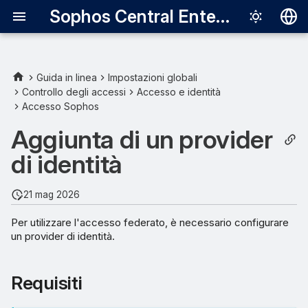
Sophos Central Enterprise
Deutsch
English
Guida in linea
Impostazioni globali
Controllo degli accessi
Accesso e identità
Requisiti
Español
Accesso Sophos
Français
Aggiunta di Microsoft Entra
Aggiunta di un provider
ID come provider di identità
Italiano
di identità
日本語
Aggiunta di OpenID
Connect come provider di
21 mag 2026
한국어
identità
Per utilizzare l'accesso federato, è necessario configurare
Português (Br
un provider di identità.
Aggiunta di Microsoft AD
中文（繁體）
FS come provider di
identità
Requisiti