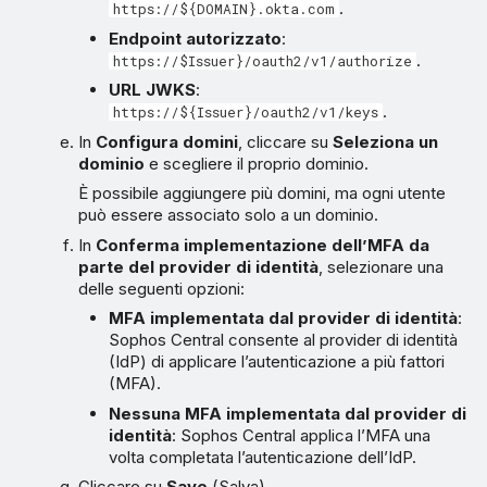
.
https://${DOMAIN}.okta.com
Endpoint autorizzato
:
.
https://$Issuer}/oauth2/v1/authorize
URL JWKS
:
.
https://${Issuer}/oauth2/v1/keys
In
Configura domini
, cliccare su
Seleziona un
dominio
e scegliere il proprio dominio.
È possibile aggiungere più domini, ma ogni utente
può essere associato solo a un dominio.
In
Conferma implementazione dell’MFA da
parte del provider di identità
, selezionare una
delle seguenti opzioni:
MFA implementata dal provider di identità
:
Sophos Central consente al provider di identità
(IdP) di applicare l’autenticazione a più fattori
(MFA).
Nessuna MFA implementata dal provider di
identità
: Sophos Central applica l’MFA una
volta completata l’autenticazione dell’IdP.
Cliccare su
Save
(Salva).