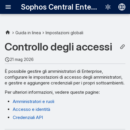
Sophos Central Enterprise
Deutsch
English
Guida in linea
Impostazioni globali
Español
Controllo degli accessi
Français
21 mag 2026
Italiano
È possibile gestire gli amministratori di Enterprise,
日本語
configurare le impostazioni di accesso degli amministratori,
e gestire e aggiungere credenziali per i propri sottoambienti.
한국어
Per ulteriori informazioni, vedere queste pagine:
Português (Br
Amministratori e ruoli
中文（繁體）
Accesso e identità
Credenziali API