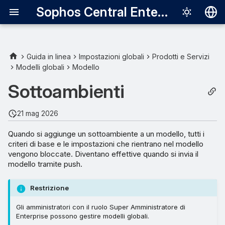
Sophos Central Enterprise
Deutsch
English
Guida in linea
Impostazioni globali
Prodotti e Servizi
Modelli globali
Modello
Español
Sottoambienti
Français
Italiano
21 mag 2026
日本語
Quando si aggiunge un sottoambiente a un modello, tutti i
criteri di base e le impostazioni che rientrano nel modello
한국어
vengono bloccate. Diventano effettive quando si invia il
Português (Br
modello tramite push.
中文（繁體）
Restrizione
Gli amministratori con il ruolo Super Amministratore di
Enterprise possono gestire modelli globali.