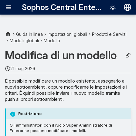
Sophos Central Enterprise
Deutsch
English
Guida in linea
Impostazioni globali
Prodotti e Servizi
Modelli globali
Modello
Español
Modifica di un modello
Français
Italiano
21 mag 2026
日本語
È possibile modificare un modello esistente, assegnarlo a
nuovi sottoambienti, oppure modificarne le impostazioni e i
한국어
criteri. È quindi possibile inviare il nuovo modello tramite
Português (Br
push ai propri sottoambienti.
中文（繁體）
Restrizione
Gli amministratori con il ruolo Super Amministratore di
Enterprise possono modificare i modelli.