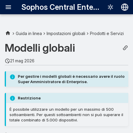
Sophos Central Enterprise
Deutsch
English
Guida in linea
Impostazioni globali
Prodotti e Servizi
Español
Modelli globali
Français
21 mag 2026
Italiano
日本語
Per gestire i modelli globali è necessario avere il ruolo
Super Amministratore di Enterprise.
한국어
Português (Br
Restrizione
中文（繁體）
È possibile utilizzare un modello per un massimo di 500
sottoambienti. Per questi sottoambienti non si può superare il
totale combinato di 5.000 dispositivi.