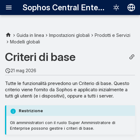
Sophos Central Enterprise
Deutsch
English
Guida in linea
Impostazioni globali
Prodotti e Servizi
Modelli globali
Español
Criteri di base
Français
Italiano
21 mag 2026
日本語
Tutte le funzionalità prevedono un Criterio di base. Questo
criterio viene fornito da Sophos e applicato inizialmente a
한국어
tutti gli utenti (e i dispositivi), oppure a tutti i server.
Português (Br
Restrizione
中文（繁體）
Gli amministratori con il ruolo Super Amministratore di
Enterprise possono gestire i criteri di base.