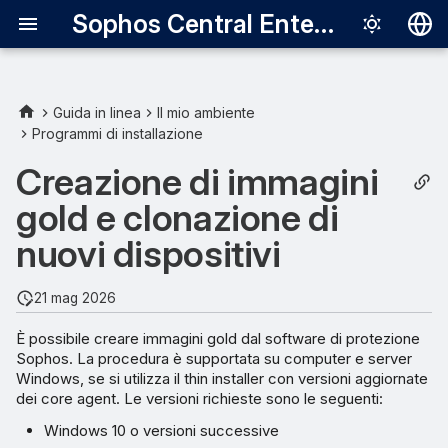
Sophos Central Enterprise
Deutsch
English
Guida in linea
Il mio ambiente
Programmi di installazione
Configurazione
Español
dell’immagine
Creazione di immagini
Français
gold e clonazione di
Utilizzo di un dispositivo
Italiano
esistente come immagine
nuovi dispositivi
日本語
gold
한국어
21 mag 2026
Come Sophos procede per
Português (Br
determinare se la virtual
È possibile creare immagini gold dal software di protezione
machine è un clone
Sophos. La procedura è supportata su computer e server
中文（繁體）
Windows, se si utilizza il thin installer con versioni aggiornate
dei core agent. Le versioni richieste sono le seguenti:
Modalità di notifica per
l’immagine gold
Windows 10 o versioni successive