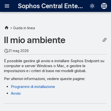
Sophos Central Enterprise
Deutsch
English
Guida in linea
Español
Il mio ambiente
Français
21 mag 2026
Italiano
È possibile gestire gli avvisi e installare Sophos Endpoint su
日本語
computer e server Windows o Mac, e gestire le
impostazioni e i criteri di base nei modelli globali.
한국어
Per ulteriori informazioni, vedere queste pagine:
Português (Br
Programmi di installazione
中文（繁體）
Avvisi