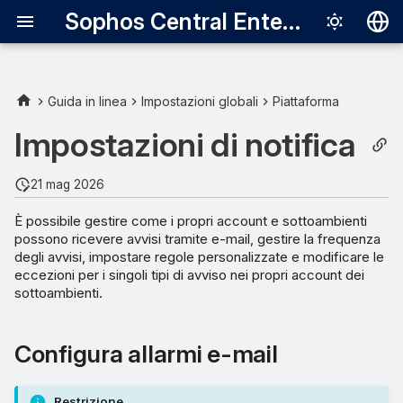
Sophos Central Enterprise
Deutsch
English
Guida in linea
Impostazioni globali
Piattaforma
Configura allarmi e-mail
Español
Impostazioni di notifica
Français
Amministratori
21 mag 2026
Italiano
Elenchi di distribuzione
È possibile gestire come i propri account e sottoambienti
日本語
possono ricevere avvisi tramite e-mail, gestire la frequenza
Frequenza
degli avvisi, impostare regole personalizzate e modificare le
한국어
eccezioni per i singoli tipi di avviso nei propri account dei
Português (Br
sottoambienti.
Regole personalizzate
中文（繁體）
Eccezioni
Configura allarmi e-mail
Restrizione