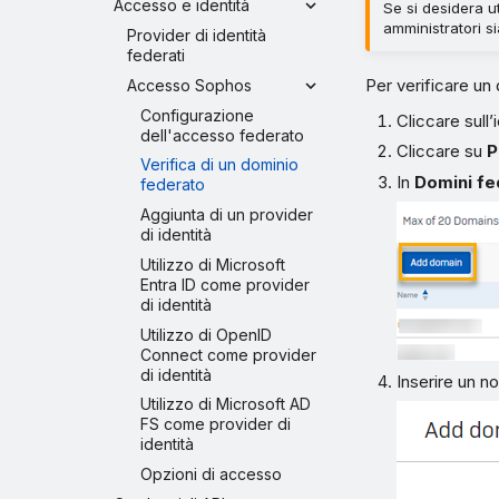
Accesso e identità
Se si desidera u
amministratori s
Provider di identità
federati
Per verificare u
Accesso Sophos
Configurazione
Cliccare sull
dell'accesso federato
Cliccare su
P
Verifica di un dominio
In
Domini fe
federato
Aggiunta di un provider
di identità
Utilizzo di Microsoft
Entra ID come provider
di identità
Utilizzo di OpenID
Connect come provider
di identità
Inserire un n
Utilizzo di Microsoft AD
FS come provider di
identità
Opzioni di accesso