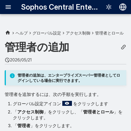
Sophos Central Enterprise
Deutsch
English
ヘルプ
グローバル設定
アクセス制御
管理者とロール
Español
管理者の追加
Français
2026/05/21
Italiano
日本語
管理者の追加は、エンタープライズスーパー管理者としてロ
グインしている場合に実行できます。
한국어
管理者を追加するには、次の手順を実行します。
Português (Br
グローバル設定アイコン
をクリックします
中文（繁體）
「
アクセス制御
」をクリックし、「
管理者とロール
」を
クリックします。
「
管理者
」をクリックします。