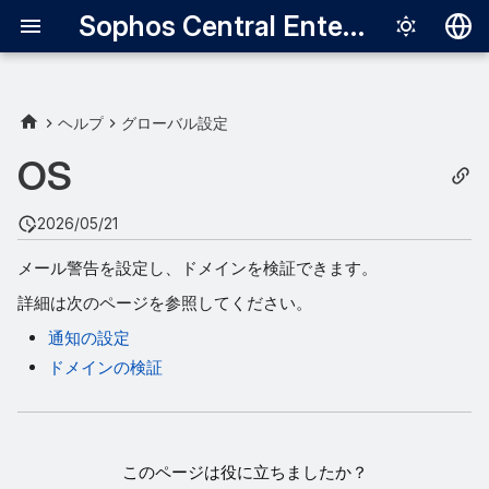
Sophos Central Enterprise
Deutsch
English
ヘルプ
グローバル設定
Español
OS
Français
2026/05/21
Italiano
メール警告を設定し、ドメインを検証できます。
日本語
詳細は次のページを参照してください。
한국어
通知の設定
Português (Br
ドメインの検証
中文（繁體）
このページは役に立ちましたか？