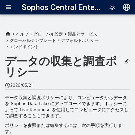
Sophos Central Enterprise
Deutsch
English
ヘルプ
グローバル設定
製品とサービス
グローバルテンプレート
デフォルトポリシー
Live Response
Español
エンドポイント
Français
Data Lake へのアップロード
データの収集と調査ポ
Italiano
リシー
日本語
2026/05/21
한국어
データ収集と調査ポリシーにより、コンピュータからデータ
Português (Br
を Sophos Data Lake にアップロードできます。ポリシーに
中文（繁體）
よって Live Response を使用してコンピュータにアクセスし
て調査することもできます。
ポリシーを参照または編集するには、次の手順を実行しま
す。