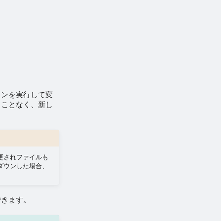
ョンを実行して変
ることなく、新し
更されファイルも
ダウンした場合、
できます。