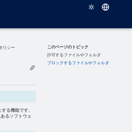
Deutsch
English
Español
このページのトピック
ポリシー
Français
許可するファイルやフォルダ
ブロックするファイルやフォルダ
Italiano
日本語
한국어
Português (Brasil)
中文（繁體）
止する機能です。
にあるソフトウェ