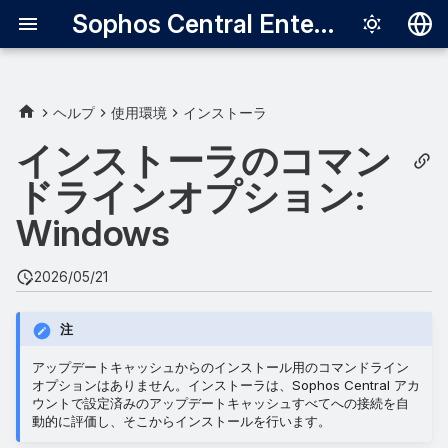
Sophos Central Enterprise
Deutsch
English
ヘルプ
使用環境
インストーラ
コマンドラインオプション
Español
インストーラのコマン
Français
ドラインオプション:
非表示
Italiano
Windows
プロキシ検出なし
日本語
2026/05/21
他社製品の削除なし
한국어
Português (Br
注
言語
中文（繁體）
アップデートキャッシュからのインストール用のコマンドライン
グループ
オプションはありません。インストーラは、Sophos Central アカ
ウントで設定済みのアップデートキャッシュすべてへの接続を自
動的に評価し、そこからインストールを行います。
CRT カタログへのパス