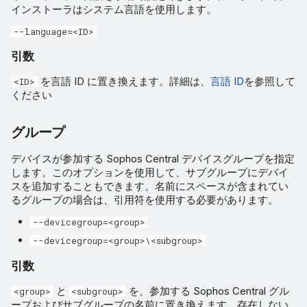
インストーラはシステム言語を使用します。
ゴールドイメージ非永続
--language=<ID>
Windows の例
引数
ACS システムチェックのバ
を言語 ID に置き換えます。詳細は、
言語 ID
を参照して
<ID>
イパス
ください
Taegis のテナント ID チェッ
グループ
クのバイパス
デバイスが参加する Sophos Central デバイスグループを指定
します。このオプションを使用して、サブグループにデバイ
言語 ID
スを追加することもできます。名前にスペースが含まれてい
るグループの場合は、引用符を使用する必要があります。
--devicegroup=<group>
--devicegroup=<group>\<subgroup>
引数
と
を、参加する Sophos Central グル
<group>
<subgroup>
ープおよびサブグループの名前に置き換えます。存在しない