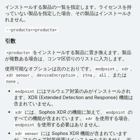
インストールする製品の一覧を指定します。ライセンスを持
っていない製品を指定した場合、その製品はインストールさ
れません。
--products=<products>
引数
をインストールする製品に置き換えます。製品
<products>
が複数ある場合は、コンマ区切りのリストに入力します。
使用可能なオプションは次のとおりです。
、
、
endpoint
xdr
、
、
、
、または
xdr sensor
deviceEncryption
ztna
all
。
none
にはマルウェア対策のみがインストールされ
endpoint
ます。XDR (Extended Detection and Response) 機能は
含まれていません。
には、Sophos XDR の機能に加えて、
の
xdr
endpoint
すべての機能が含まれています。
を使用する場合、
xdr
を使用する必要はありません。
endpoint
には Sophos XDR 機能が含まれています
xdr sensor
が、マルウェア対策保護はインストールされません。デ