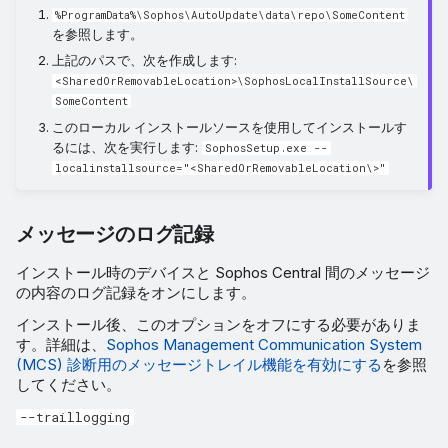
%ProgramData%\Sophos\AutoUpdate\data\repo\SomeContent
を参照します。
上記のパスで、次を作成します:
<SharedOrRemovableLocation>\SophosLocalInstallSource\
SomeContent
このローカル インストールソースを使用してインストールす
るには、次を実行します:
SophosSetup.exe --
localinstallsource="<SharedOrRemovableLocation\>"
メッセージのログ記録
インストール時のデバイスと Sophos Central 間のメッセージ
の内容のログ記録をオンにします。
インストール後、このオプションをオフにする必要がありま
す。詳細は、
Sophos Management Communication System
(MCS) 診断用のメッセージトレイル機能を有効にする
を参照
してください。
--traillogging