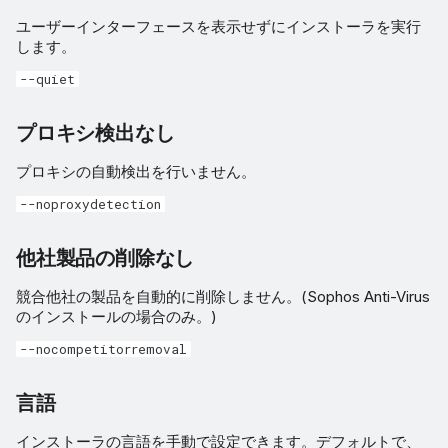
インストールする製品
ユーザーインターフェースを表示せずにインストーラを実行
します。
デバイスタグ
--quiet
ローカル インストールソー
プロキシ検出なし
ス
プロキシの自動検出を行いません。
メッセージのログ記録
--noproxydetection
登録のみ
他社製品の削除なし
ゴールドイメージ
競合他社の製品を自動的に削除しません。(Sophos Anti-Virus
のインストールの場合のみ。)
ゴールドイメージのタイム
--nocompetitorremoval
アウト
言語
ゴールドイメージの通知
インストーラの言語を手動で設定できます。デフォルトで、