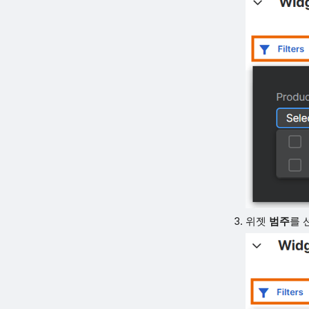
위젯
범주
를 