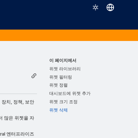
Deutsch
English
Español
Français
이 페이지에서
Italiano
위젯 라이브러리
위젯 필터링
日本語
위젯 정렬
한국어
대시보드에 위젯 추가
Português (Brasil)
장치, 정책, 보안
위젯 크기 조정
위젯 삭제
中文（繁體）
더 많은 위젯을 자
ral 엔터프라이즈