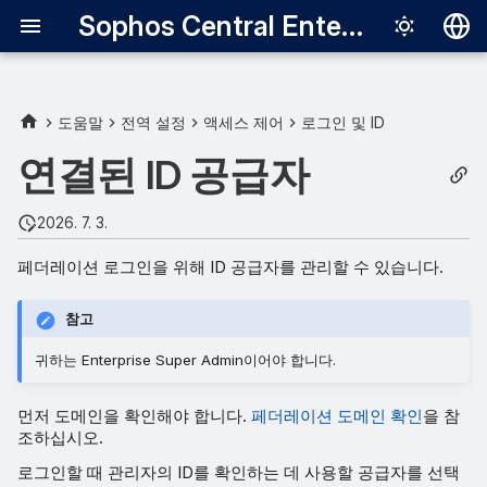
Sophos Central Enterprise
Deutsch
English
도움말
전역 설정
액세스 제어
로그인 및 ID
ID 공급자 추가
Español
연결된 ID 공급자
Français
ID 공급자 켜기
2026. 7. 3.
Italiano
페더레이션 로그인을 위해 ID 공급자를 관리할 수 있습니다.
日本語
한국어
참고
Português (Br
귀하는 Enterprise Super Admin이어야 합니다.
中文（繁體）
먼저 도메인을 확인해야 합니다.
페더레이션 도메인 확인
을 참
조하십시오.
로그인할 때 관리자의 ID를 확인하는 데 사용할 공급자를 선택