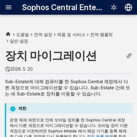
Sophos Central Enterprise
Deutsch
English
도움말
전역 설정
제품 및 서비스
전역 템플릿
일반 설정
요구 사항
Español
장치 마이그레이션
Français
장치 마이그레이션을 활성화
합니다
Italiano
2026. 5. 20.
日本語
Endpoint API를 사용하여 컴
Sub-Estate에 대해 컴퓨터를 한 Sophos Central 계정에서 다
퓨터를 마이그레이션합니다.
른 계정으로 마이그레이션할 수 있습니다. Sub-Estate 간에 또
한국어
는 새 Sub-Estate로 장치를 이동할 수 있습니다.
Português (Br
마이그레이션 결과를 검토하
세요
제한
中文（繁體）
운영 체제 제한으로 인해 모바일 장치를 한 Sophos Central 계정
에서 다른 계정으로 마이그레이션할 수 없습니다. 모바일 장치 다른
계정으로 이전하려면 Sophos Mobile 에서 해당 기기를 등록 해제
한 다음 다른 계정에 다시 등록해야 합니다.
장치 등록 해제
를 참조