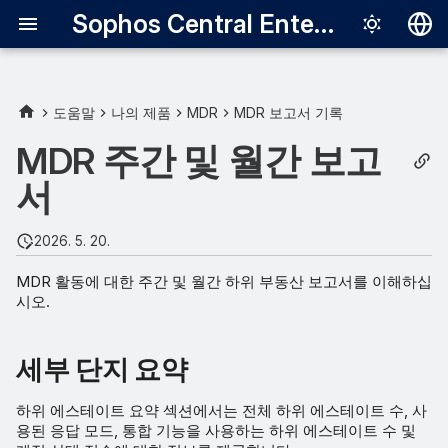
Sophos Central Enterprise
Deutsch
English
도움말
나의 제품
MDR
MDR 보고서 기록
세부 단지 요약
Español
MDR 주간 및 월간 보고
Français
서
응답 모드
Italiano
통합을 사용한 하위 부동산
2026. 5. 20.
日本語
수 계산
MDR 활동에 대한 주간 및 월간 하위 부동산 보고서를 이해하십
한국어
시오.
계정 상태 점수
Português (Br
감지
中文（繁體）
세부 단지 요약
사례
하위 에스테이트 요약 섹션에서는 전체 하위 에스테이트 수, 사
용된 응답 모드, 통합 기능을 사용하는 하위 에스테이트 수 및