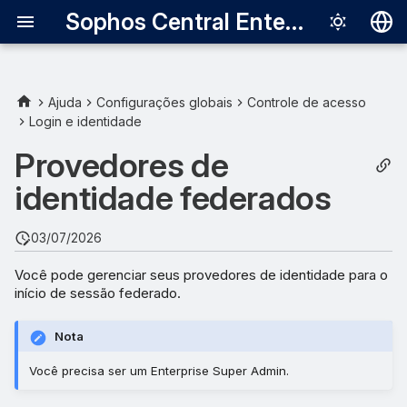
Sophos Central Enterprise
Deutsch
English
Ajuda
Configurações globais
Controle de acesso
Login e identidade
Adicionar um provedor de
Español
identidade
Provedores de
Français
identidade federados
Ativar um provedor de
Italiano
identidade
日本語
03/07/2026
한국어
Você pode gerenciar seus provedores de identidade para o
início de sessão federado.
Português (Br
中文（繁體）
Nota
Você precisa ser um Enterprise Super Admin.