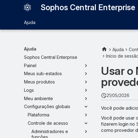
Sophos Central Enterprise
Ajuda
Ajuda
Ajuda
Conf
Início de sess
Sophos Central Enterprise
Painel
Usar o
Meus sub-estados
proved
Meus produtos
Logs
21/05/2026
Meu ambiente
Configurações globais
Você pode adicio
Plataforma
Você pode usar o
Controle de acesso
fizerem login no 
como provedor de
Administradores e
funções