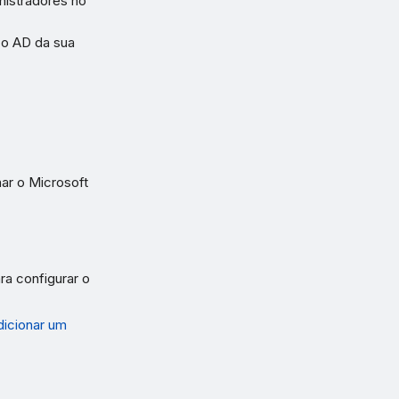
nistradores no
 o AD da sua
ar o Microsoft
a configurar o
dicionar um