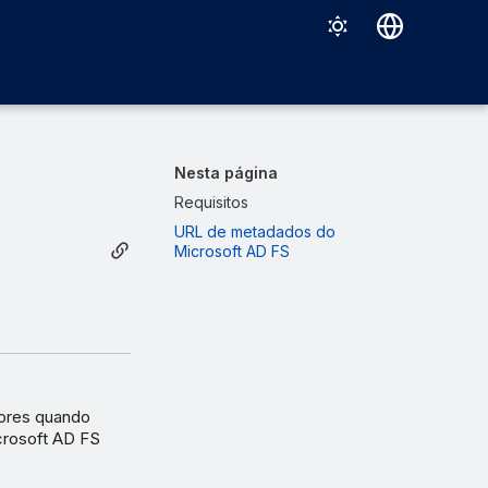
Deutsch
English
Español
Nesta página
Français
Requisitos
URL de metadados do
Italiano
Microsoft AD FS
日本語
한국어
Português (Brasil)
中文（繁體）
dores quando
icrosoft AD FS