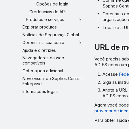
Confirme que
Opções de login
Sophos Centr
Credenciais de API
Obtenha o co
organização 
Produtos e serviços
Explorar produtos
Localize a U
Notícias de Segurança Global
Gerenciar a sua conta
URL de m
Ajuda e diretrizes
Navegadores da web
Você precisa sab
compatíveis
AD FS como um pr
Obter ajuda adicional
Acesse
Fede
Novo visual do Sophos Central
Siga as inst
Enterprise
Anote a URL 
Informações legais
AD FS como u
Agora você pode 
provedor de iden
Para obter ajuda