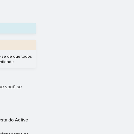
e-se de que todos
ntidade.
que você se
esta do Active