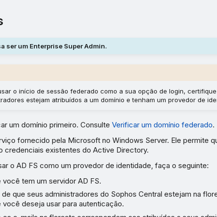
s
a ser um Enterprise Super Admin.
usar o início de sessão federado como a sua opção de login, certifiqu
tradores estejam atribuídos a um domínio e tenham um provedor de ide
car um domínio primeiro. Consulte
Verificar um domínio federado
.
viço fornecido pela Microsoft no Windows Server. Ele permite 
 credenciais existentes do Active Directory.
sar o AD FS como um provedor de identidade, faça o seguinte:
 você tem um servidor AD FS.
e de que seus administradores do Sophos Central estejam na flor
e você deseja usar para autenticação.