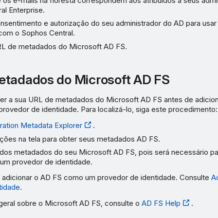
 os e-mails na floresta correspondem aos atribuídos a seus admi
al Enterprise.
nsentimento e autorização do seu administrador do AD para usar
com o Sophos Central.
RL de metadados do Microsoft AD FS.
etadados do Microsoft AD FS
er a sua URL de metadados do Microsoft AD FS antes de adicion
ovedor de identidade. Para localizá-lo, siga este procedimento:
ration Metadata Explorer
.
ruções na tela para obter seus metadados AD FS.
dos metadados do seu Microsoft AD FS, pois será necessário par
m provedor de identidade.
adicionar o AD FS como um provedor de identidade. Consulte
A
tidade
.
 geral sobre o Microsoft AD FS, consulte o
AD FS Help
.