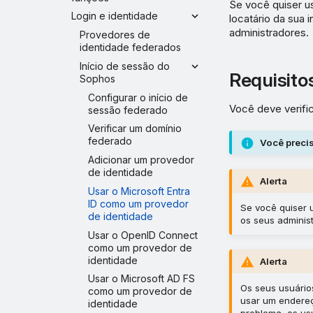
Se você quiser us
Login e identidade
locatário da sua 
administradores.
Provedores de
identidade federados
Início de sessão do
Requisito
Sophos
Configurar o início de
Você deve verifi
sessão federado
Verificar um domínio
federado
Você precis
Adicionar um provedor
de identidade
Alerta
Usar o Microsoft Entra
ID como um provedor
Se você quiser 
de identidade
os seus adminis
Usar o OpenID Connect
como um provedor de
identidade
Alerta
Usar o Microsoft AD FS
Os seus usuário
como um provedor de
usar um endereç
identidade
problema, os us