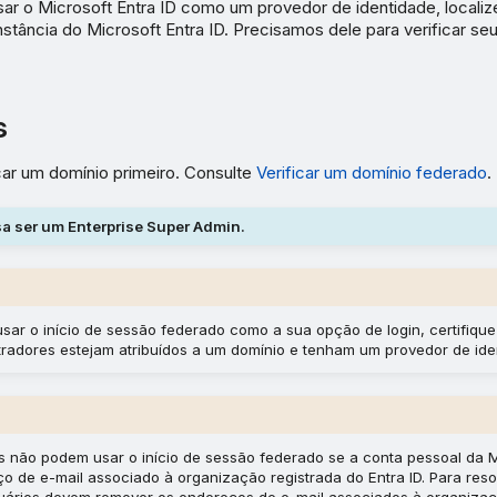
ar o Microsoft Entra ID como um provedor de identidade, localiz
instância do Microsoft Entra ID. Precisamos dele para verificar se
s
car um domínio primeiro. Consulte
Verificar um domínio federado
.
a ser um Enterprise Super Admin.
usar o início de sessão federado como a sua opção de login, certifiqu
tradores estejam atribuídos a um domínio e tenham um provedor de ide
s não podem usar o início de sessão federado se a conta pessoal da M
o de e-mail associado à organização registrada do Entra ID. Para reso
uários devem remover os endereços de e-mail associados à organiza