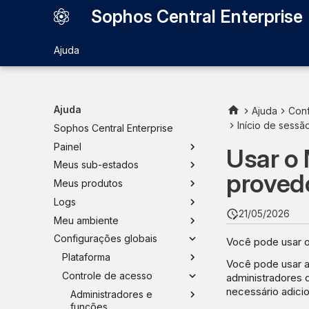
Sophos Central Enterprise
Ajuda
Ajuda
Ajuda
Conf
Início de sess
Sophos Central Enterprise
Painel
Usar o 
Meus sub-estados
proved
Meus produtos
Logs
21/05/2026
Meu ambiente
Configurações globais
Você pode usar o
Plataforma
Você pode usar a 
Controle de acesso
administradores q
necessário adici
Administradores e
funções