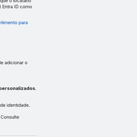
que o locatário
t Entra ID como
ntimento para
de adicionar o
personalizados
.
de identidade.
 Consulte