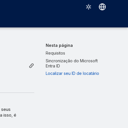
Deutsch
English
Español
Nesta página
Français
Requisitos
Sincronização do Microsoft
Italiano
Entra ID
日本語
Localizar seu ID de locatário
한국어
Português (Brasil)
中文（繁體）
e seus
a isso, é