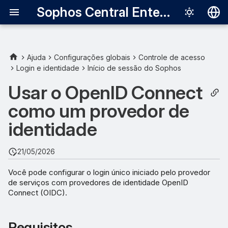
Sophos Central Enterprise
Deutsch
English
Ajuda
Configurações globais
Controle de acesso
Login e identidade
Início de sessão do Sophos
Requisitos
Español
Usar o OpenID Connect
Français
Solicitações de
como um provedor de
autenticação
Italiano
identidade
日本語
Configurar o Okta como um
provedor de identidade
한국어
21/05/2026
Português (Br
Configurar a integração de
Você pode configurar o login único iniciado pelo provedor
um aplicativo para o
de serviços com provedores de identidade OpenID
中文（繁體）
Connect (OIDC).
Sophos Central
Obter as informações
Requisitos