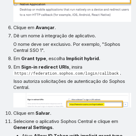
Clique em
Avançar
.
Dê um nome à integração de aplicativo.
O nome deve ser exclusivo. Por exemplo, "Sophos
Central SSO 1".
Em
Grant type
, escolha
Implicit hybrid
.
Em
Sign-in redirect URIs
, insira
.
https://federation.sophos.com/login/callback
Isso autoriza solicitações de autenticação do Sophos
Central.
Clique em
Salvar
.
Selecione o aplicativo Sophos Central e clique em
General Settings
.
Ative
Allow ID Token with implicit grant type
.