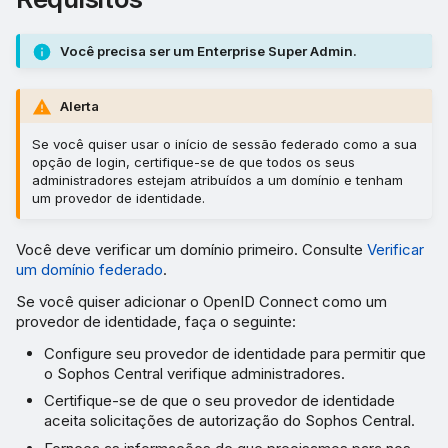
necessárias para adicionar
o Okta como seu provedor
de identidade
Você precisa ser um Enterprise Super Admin.
Usar o Google Workspace
Alerta
como um provedor de
Se você quiser usar o início de sessão federado como a sua
identidade
opção de login, certifique-se de que todos os seus
administradores estejam atribuídos a um domínio e tenham
um provedor de identidade.
Você deve verificar um domínio primeiro. Consulte
Verificar
um domínio federado
.
Se você quiser adicionar o OpenID Connect como um
provedor de identidade, faça o seguinte:
Configure seu provedor de identidade para permitir que
o Sophos Central verifique administradores.
Certifique-se de que o seu provedor de identidade
aceita solicitações de autorização do Sophos Central.