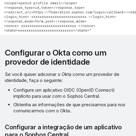
<scope>openid profile email</scope>

<response_type>id_token</response_type>

<redirect_uri>https://federation.sophos.com/login/callback</redi
<login_hint> xxxxxxxxxxxxxxxxxxxxxxxxxx </login_hint>

<response_mode>form_post</response_mode>

<nonce> xxxxxxxxxxxxxxxxxxxxxxxxxx </nonce>

Configurar o Okta como um
provedor de identidade
Se você quiser adicionar o Okta como um provedor de
identidade, faça o seguinte:
Configure um aplicativo OIDC (OpenID Connect)
implícito para usar com o Sophos Central.
Obtenha as informações de que precisamos para nos
comunicarmos com o Okta.
Configurar a integração de um aplicativo
para o Sophos Central