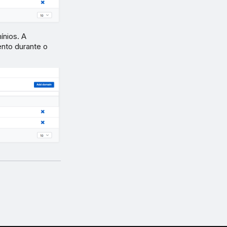
ínios. A
nto durante o