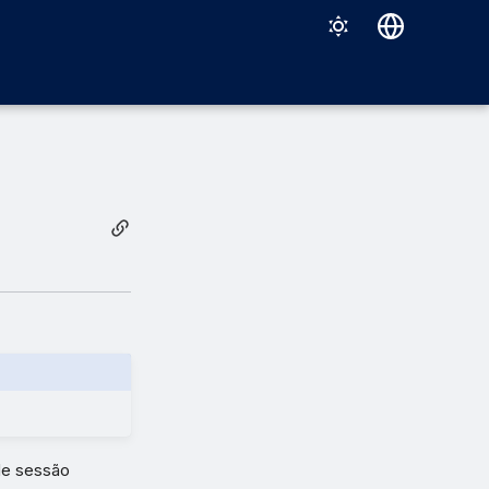
Deutsch
English
Español
Français
Italiano
日本語
한국어
Português (Brasil)
中文（繁體）
 de sessão