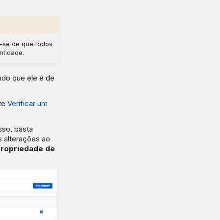
e-se de que todos
ntidade.
ndo que ele é de
lte
Verificar um
sso, basta
s alterações ao
propriedade de