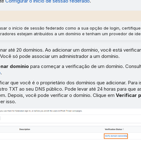
lte
Configurar o início de sessão federado
.
usar o início de sessão federado como a sua opção de login, certifiqu
tradores estejam atribuídos a um domínio e tenham um provedor de ide
nar até 20 domínios. Ao adicionar um domínio, você está verifica
 Você só pode associar um administrador a um domínio.
onar domínio
para começar a verificação de um domínio. Consu
o
.
ficar que você é o proprietário dos domínios que adicionar. Para i
stro TXT ao seu DNS público. Pode levar até 24 horas para que a
. Depois, você pode verificar o domínio. Clique em
Verificar 
er isso.