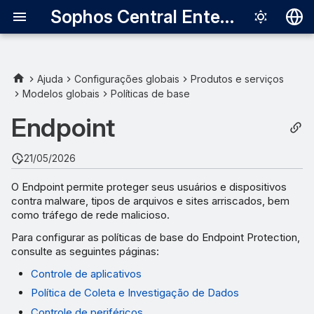
Sophos Central Enterprise
Deutsch
English
Ajuda
Configurações globais
Produtos e serviços
Modelos globais
Políticas de base
Español
Endpoint
Français
Italiano
21/05/2026
日本語
O Endpoint permite proteger seus usuários e dispositivos
contra malware, tipos de arquivos e sites arriscados, bem
한국어
como tráfego de rede malicioso.
Português (Br
Para configurar as políticas de base do Endpoint Protection,
consulte as seguintes páginas:
中文（繁體）
Controle de aplicativos
Política de Coleta e Investigação de Dados
Controle de periféricos