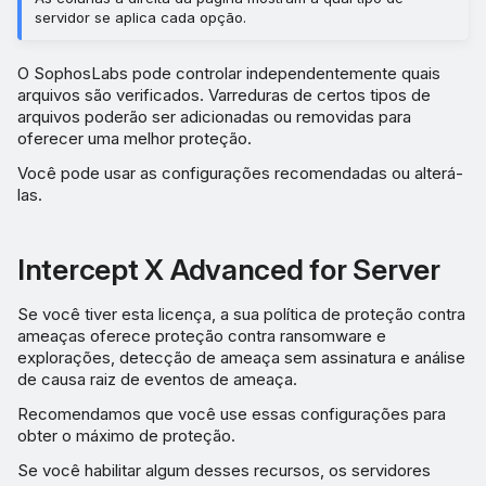
servidor se aplica cada opção.
Varredura em tempo real -
Internet
O SophosLabs pode controlar independentemente quais
arquivos são verificados. Varreduras de certos tipos de
Varredura de downloads
arquivos poderão ser adicionadas ou removidas para
em andamento
oferecer uma melhor proteção.
Você pode usar as configurações recomendadas ou alterá-
Bloquear acesso a sites da
las.
web mal-intencionados
Intercept X Advanced for Server
Detectar downloads de
baixa reputação
Se você tiver esta licença, a sua política de proteção contra
ameaças oferece proteção contra ransomware e
Varredura em tempo real -
explorações, detecção de ameaça sem assinatura e análise
Opções
de causa raiz de eventos de ameaça.
Recomendamos que você use essas configurações para
Correção
obter o máximo de proteção.
Se você habilitar algum desses recursos, os servidores
Proteção em tempo de