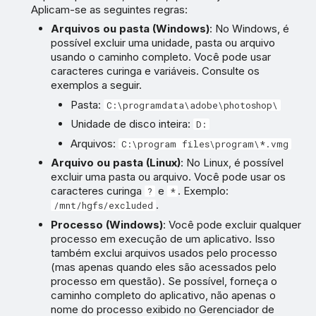
Aplicam-se as seguintes regras:
Arquivos ou pasta (Windows)
: No Windows, é
possível excluir uma unidade, pasta ou arquivo
usando o caminho completo. Você pode usar
caracteres curinga e variáveis. Consulte os
exemplos a seguir.
Pasta:
C:\programdata\adobe\photoshop\
Unidade de disco inteira:
D:
Arquivos:
C:\program files\program\*.vmg
Arquivo ou pasta (Linux)
: No Linux, é possível
excluir uma pasta ou arquivo. Você pode usar os
caracteres curinga
e
. Exemplo:
?
*
.
/mnt/hgfs/excluded
Processo (Windows)
: Você pode excluir qualquer
processo em execução de um aplicativo. Isso
também exclui arquivos usados pelo processo
(mas apenas quando eles são acessados pelo
processo em questão). Se possível, forneça o
caminho completo do aplicativo, não apenas o
nome do processo exibido no Gerenciador de