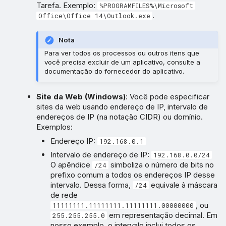
Tarefa. Exemplo:
%PROGRAMFILES%\Microsoft
.
Office\Office 14\Outlook.exe
Nota
Para ver todos os processos ou outros itens que
você precisa excluir de um aplicativo, consulte a
documentação do fornecedor do aplicativo.
Site da Web (Windows)
: Você pode especificar
sites da web usando endereço de IP, intervalo de
endereços de IP (na notação CIDR) ou domínio.
Exemplos:
Endereço IP:
192.168.0.1
Intervalo de endereço de IP:
192.168.0.0/24
O apêndice
simboliza o número de bits no
/24
prefixo comum a todos os endereços IP desse
intervalo. Dessa forma,
equivale à máscara
/24
de rede
, ou
11111111.11111111.11111111.00000000
em representação decimal. Em
255.255.255.0
nosso exemplo, o intervalo inclui todos os