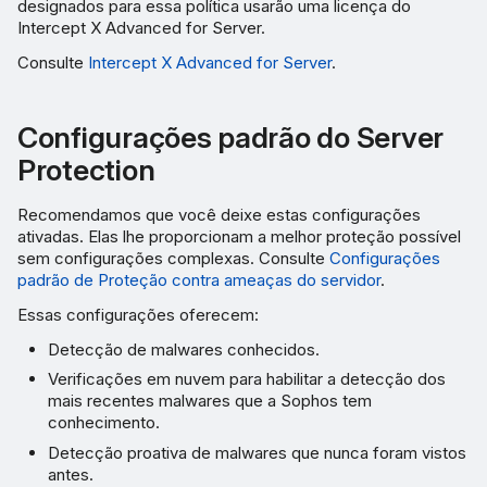
designados para essa política usarão uma licença do
execução
Intercept X Advanced for Server.
Consulte
Intercept X Advanced for Server
.
Proteção Adaptativa contra
Ataques
Configurações padrão do Server
Configurações avançadas
Protection
Bloquear conexões do
Recomendamos que você deixe estas configurações
navegador QUIC
ativadas. Elas lhe proporcionam a melhor proteção possível
sem configurações complexas. Consulte
Configurações
padrão de Proteção contra ameaças do servidor
.
Descriptografia de SSL/TLS
de sites HTTPS
Essas configurações oferecem:
Detecção de malwares conhecidos.
Exclusões de
Verificações em nuvem para habilitar a detecção dos
descriptografia de HTTPS
mais recentes malwares que a Sophos tem
conhecimento.
Varredura em tempo real
Detecção proativa de malwares que nunca foram vistos
para Linux
antes.