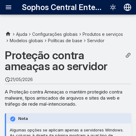
Sophos Central Enterprise
Deutsch
English
Ajuda
Configurações globais
Produtos e serviços
Modelos globais
Políticas de base
Servidor
Intercept X Advanced for
Español
Server
Proteção contra
Français
ameaças ao servidor
Configurações padrão do
Italiano
Server Protection
日本語
21/05/2026
Live Protection
한국어
A Proteção contra Ameaças o mantém protegido contra
malware, tipos arriscados de arquivos e sites da web e
Português (Br
Deep Learning
tráfego de rede mal-intencionado.
中文（繁體）
Varredura em tempo real -
Nota
arquivos locais e
compartilhamentos de rede
Algumas opções se aplicam apenas a servidores Windows.
As colunas à direita da página mostram a qual tipo de