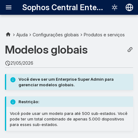
Sophos Central Enterprise
Deutsch
English
Ajuda
Configurações globais
Produtos e serviços
Español
Modelos globais
Français
21/05/2026
Italiano
日本語
Você deve ser um Enterprise Super Admin para
gerenciar modelos globais.
한국어
Português (Br
Restrição:
中文（繁體）
Você pode usar um modelo para até 500 sub-estados. Você
pode ter um total combinado de apenas 5.000 dispositivos
para esses sub-estados.