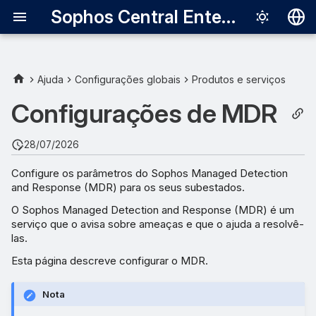
Sophos Central Enterprise
Deutsch
English
Ajuda
Configurações globais
Produtos e serviços
Inserir configurações de
Español
Configurações de MDR
MDR
Français
28/07/2026
Definir contatos
Italiano
autorizados
Configure os parâmetros do Sophos Managed Detection
日本語
and Response (MDR) para os seus subestados.
Definir a resposta a
한국어
O Sophos Managed Detection and Response (MDR) é um
ameaças
serviço que o avisa sobre ameaças e que o ajuda a resolvê-
Português (Br
las.
Substituir contatos
中文（繁體）
Esta página descreve configurar o MDR.
Nota