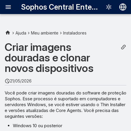
Sophos Central Enterprise
Deutsch
English
Ajuda
Meu ambiente
Instaladores
Instalar a sua imagem
Español
Criar imagens
Français
douradas e clonar
Usar um dispositivo
existente como uma imagem
Italiano
novos dispositivos
dourada
日本語
21/05/2026
Como a Sophos determina
한국어
se a máquina virtual é um
Você pode criar imagens douradas do software de proteção
Português (Br
clone
Sophos. Esse processo é suportado em computadores e
servidores Windows, se você estiver usando o Thin Installer
中文（繁體）
e versões atualizadas de Core Agents. Você precisa das
Modo de notificação de
seguintes versões:
imagem dourada
Windows 10 ou posterior