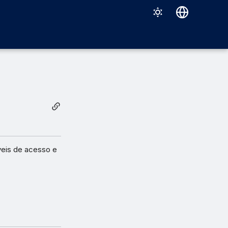
Deutsch
English
Español
Français
Italiano
日本語
한국어
veis de acesso e
Português (Brasil)
中文（繁體）