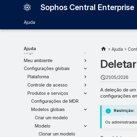
Sophos Central Enterprise
Sophos Central Enterprise
Ajuda
Painel
Meus sub-estados
Meus produtos
Ajuda
Ajuda
Conf
Logs
Deleta
Meu ambiente
Configurações globais
Plataforma
21/05/2026
Controle de acesso
A deleção de um 
Produtos e serviços
configurações en
Configurações de MDR
Modelos globais
Restrição:
Criar um modelo
Os administrado
Modelo
Clonar um modelo