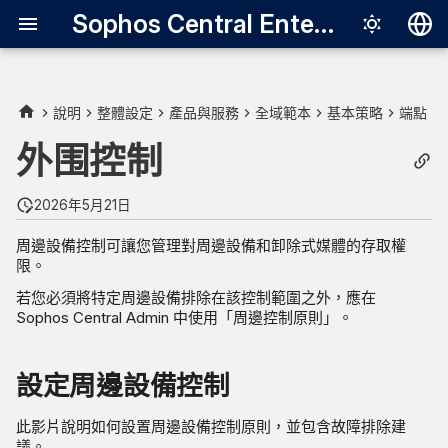
Sophos Central Enterprise
Deutsch
English
說明
整體設定
產品與服務
全域範本
基本策略
端點
設定周邊設備控制
Español
外围控制
Français
管理周邊
2026年5月21日
Italiano
設定存取原則
周邊設備控制可讓您管理對周邊設備和卸除式媒體的存取權
日本語
限。
桌面傳訊
한국어
若您必須將特定周邊設備排除在該控制範圍之外，應在
Sophos Central Admin 中使用「周邊控制原則」。
Português (Br
中文（繁體）
設定周邊設備控制
此影片說明如何設置周邊設備控制原則，並包含故障排除建
議。