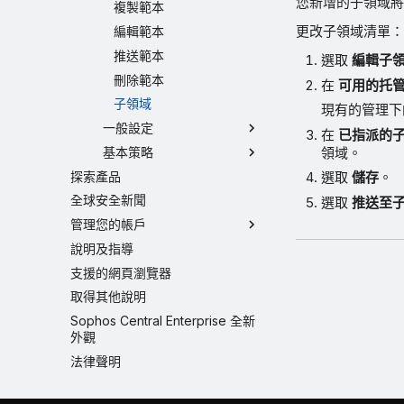
您新增的子領域將
複製範本
更改子領域清單：
編輯範本
推送範本
選取
編輯子
刪除範本
在
可用的托
子領域
現有的管理下
一般設定
在
已指派的
領域。
基本策略
探索產品
選取
儲存
。
全球安全新聞
選取
推送至
管理您的帳戶
說明及指導
支援的網頁瀏覽器
取得其他說明
Sophos Central Enterprise 全新
外觀
法律聲明