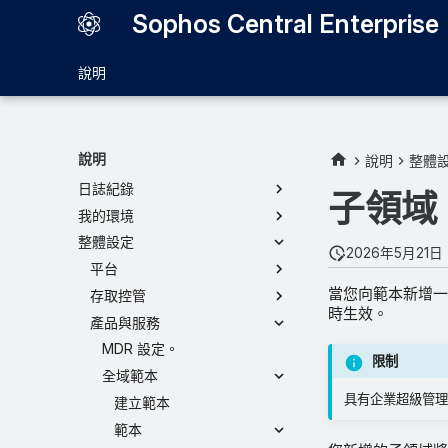
Sophos Central Enterprise
說明
Sophos Central Enterprise
儀表板
我的子領域
說明
說明
整體
我的產品
日誌紀錄
子領域
我的環境
整體設定
2026年5月21日
平台
當您向範本新增一
存取控管
時生效。
產品與服務
MDR 設定。
限制
全域範本
具有企業超級管理
建立範本
範本