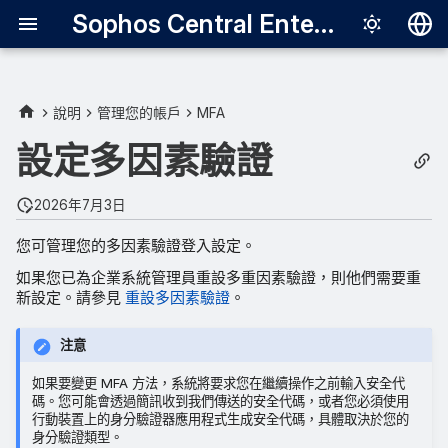
Sophos Central Enterprise
Deutsch
English
說明
管理您的帳戶
MFA
Español
設定多因素驗證
Français
2026年7月3日
Italiano
您可管理您的多因素驗證登入設定。
日本語
如果您已為企業系統管理員重設多重因素驗證，則他們需要重
한국어
新設定。請參見
重設多因素驗證
。
Português (Br
注意
中文（繁體）
如果要變更 MFA 方法，系統將要求您在繼續操作之前輸入安全代
碼。您可能會透過簡訊收到我們傳送的安全代碼，或者您必須使用
行動裝置上的身分驗證器應用程式生成安全代碼，具體取決於您的
身分驗證類型。