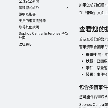
全球安全新聞
如果您想對超過 90
管理您的帳戶
在
「警報」
頁面上
說明及指導
支援的網頁瀏覽器
取得其他說明
查看您的
Sophos Central Enterprise 全新
外觀
若要查看您的警示
法律聲明
警示清單會顯示每
嚴重性
:高、
狀態
：已開啟
事件
：某些警
裝置
：事件發
包含多個事件
您可能會看到包含
Sophos Ce