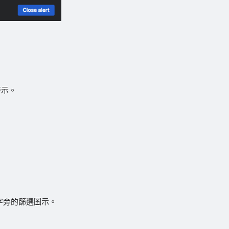
警示。
字旁的篩選圖示。