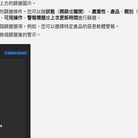
上方的篩選圖示。
的篩選條件。您可以按
狀態
（
開啟
或
關閉
）、
嚴重性
、
產品
、
類別
、
可用操作
、
警報標題
或
上次更新時間
進行篩選。
個篩選選項。例如，您可以選擇特定產品的惡意軟體警報。
檢視篩選後的警示。