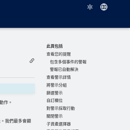
Deutsch
English
Español
此頁包括
Français
查看您的提醒
包含多個事件的警報
Italiano
警報已自動解決
日本語
查看警示詳情
한국어
將警示分組
篩選警示
Português (Brasil)
自訂欄位
取動作。
中文（繁體）
對警示採取行動
關閉警示
示。我們最多會顯
子資產選擇器