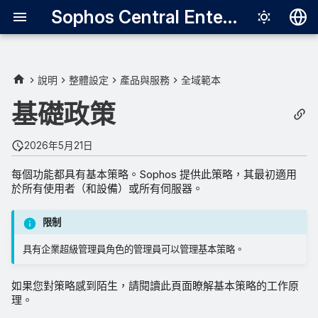
Sophos Central Enterprise
Deutsch
English
說明
整體設定
產品與服務
全域範本
Español
基礎政策
Français
2026年5月21日
Italiano
每個功能都具有基本策略。Sophos 提供此策略，其最初適用
日本語
於所有使用者（和設備）或所有伺服器。
한국어
限制
Português (Br
具有企業超級管理員角色的管理員可以管理基本策略。
中文（繁體）
如果您對策略感到陌生，請閱讀此頁面瞭解基本策略的工作原
理。