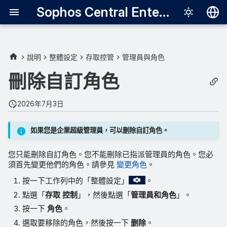
Sophos Central Enterprise
Deutsch
English
說明
整體設定
存取控管
管理員與角色
Español
刪除自訂角色
Français
2026年7月3日
Italiano
日本語
如果您是企業超級管理員，可以刪除自訂角色。
한국어
您只能刪除自訂角色。您不能刪除已指派管理員的角色。您必
Português (Br
須首先變更他們的角色。請參見
變更角色
。
按一下工作列中的「整體設定」
。
中文（繁體）
點選「
存取 控制
」，然後點選「
管理員和角色
」。
按一下
角色
。
選取要移除的角色，然後按一下
删除
。