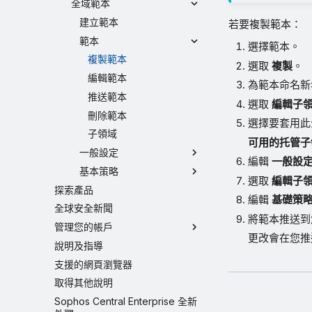
全域範本
建立範本
若要複製範本：
範本
選擇範本。
複製範本
選取
複製
。
編輯範本
為範本命名新
推送範本
選取
編輯子
刪除範本
選擇要套用此
子領域
可用的托管子
一般設定
編輯
一般設
基本策略
選取
編輯子
探索產品
編輯
基礎策
全球安全新聞
將範本推送到
管理您的帳戶
更改會在您推
說明及指導
支援的網頁瀏覽器
取得其他說明
Sophos Central Enterprise 全新