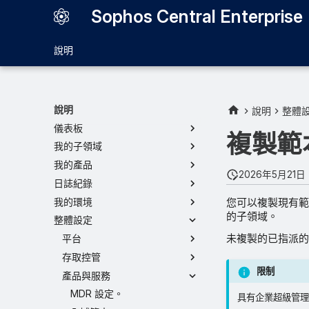
Sophos Central Enterprise
說明
Sophos Central Enterprise
說明
說明
整體
儀表板
複製範
我的子領域
我的產品
2026年5月21日
日誌紀錄
我的環境
您可以複製現有範
的子領域。
整體設定
未複製的已指派的
平台
存取控管
限制
產品與服務
MDR 設定。
具有企業超級管理