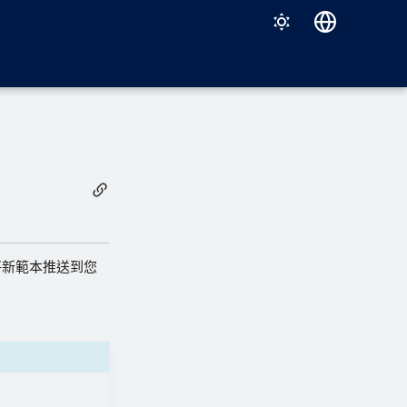
Deutsch
English
Español
Français
Italiano
日本語
한국어
將新範本推送到您
Português (Brasil)
中文（繁體）