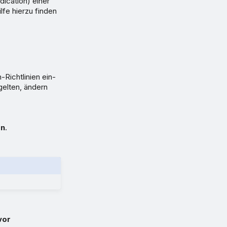
ication) einer
fe hierzu finden
Richtlinien ein-
gelten, ändern
en
.
vor