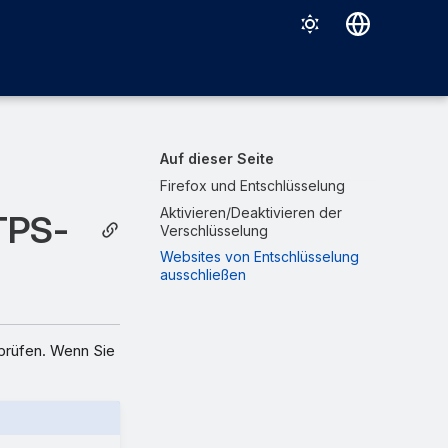
Deutsch
English
Español
Auf dieser Seite
Français
Firefox und Entschlüsselung
Aktivieren/Deaktivieren der
Italiano
TPS-
Verschlüsselung
日本語
Websites von Entschlüsselung
ausschließen
한국어
Português (Brasil)
rprüfen. Wenn Sie
中文（繁體）