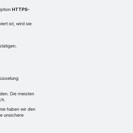
Option
HTTPS-
ert ist, wird sie
stätigen.
lüsselung
den. Die meisten
ch.
inie haben wir den
ne unsichere