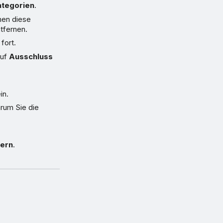
ategorien
.
nen diese
tfernen.
fort.
uf
Ausschluss
in.
arum Sie die
hern
.