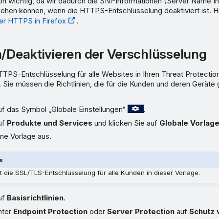
n wichtig, da wir dadurch die SNI-Informationen (Server Name Ind
hen können, wenn die HTTPS-Entschlüsselung deaktiviert ist. Hil
r HTTPS in Firefox
.
n/Deaktivieren der Verschlüsselung
TPS-Entschlüsselung für alle Websites in Ihren Threat Protection-
 Sie müssen die Richtlinien, die für die Kunden und deren Geräte 
uf das Symbol „Globale Einstellungen“
.
uf
Produkte und Services
und klicken Sie auf
Globale Vorlag
ne Vorlage aus.
s
rt die SSL/TLS-Entschlüsselung für alle Kunden in dieser Vorlage.
uf
Basisrichtlinien
.
nter
Endpoint Protection
oder
Server Protection
auf
Schutz 