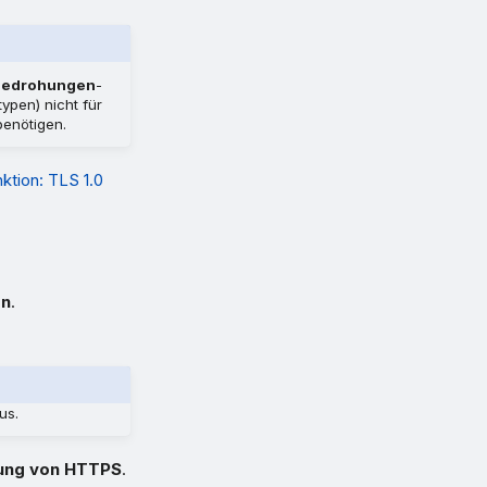
 Bedrohungen
-
ypen) nicht für
benötigen.
ktion: TLS 1.0
en
.
us.
ung von HTTPS
.