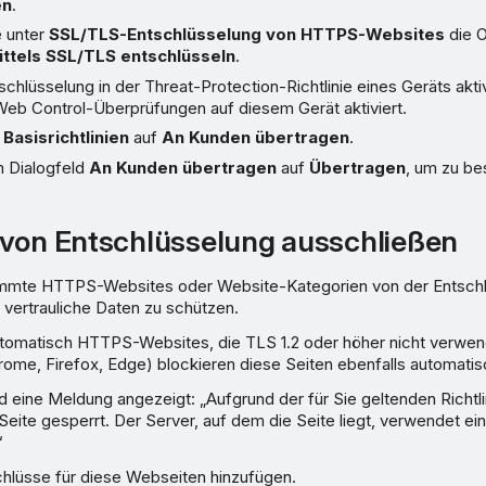
en
.
e unter
SSL/TLS-Entschlüsselung von HTTPS-Websites
die 
ttels SSL/TLS entschlüsseln
.
chlüsselung in der Threat-Protection-Richtlinie eines Geräts aktivi
 Web Control-Überprüfungen auf diesem Gerät aktiviert.
n
Basisrichtlinien
auf
An Kunden übertragen
.
m Dialogfeld
An Kunden übertragen
auf
Übertragen
, um zu be
von Entschlüsselung ausschließen
immte HTTPS-Websites oder Website-Kategorien von der Entsch
 vertrauliche Daten zu schützen.
utomatisch HTTPS-Websites, die TLS 1.2 oder höher nicht verwen
me, Firefox, Edge) blockieren diese Seiten ebenfalls automatis
rd eine Meldung angezeigt: „Aufgrund der für Sie geltenden Richtl
 Seite gesperrt. Der Server, auf dem die Seite liegt, verwendet ei
“
hlüsse für diese Webseiten hinzufügen.