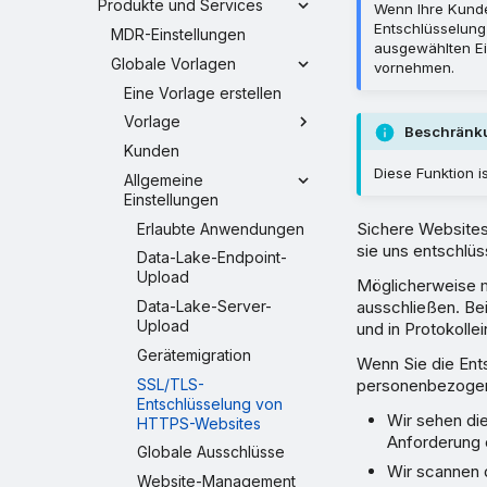
Produkte und Services
Wenn Ihre Kunde
Entschlüsselung
MDR-Einstellungen
ausgewählten Ei
Globale Vorlagen
vornehmen.
Eine Vorlage erstellen
Vorlage
Beschränk
Kunden
Diese Funktion 
Allgemeine
Einstellungen
Sichere Websites
Erlaubte Anwendungen
sie uns entschlüs
Data-Lake-Endpoint-
Upload
Möglicherweise m
ausschließen. Be
Data-Lake-Server-
Upload
und in Protokolle
Gerätemigration
Wenn Sie die Ent
SSL/TLS-
personenbezogene
Entschlüsselung von
Wir sehen die
HTTPS-Websites
Anforderung e
Globale Ausschlüsse
Wir scannen 
Website-Management