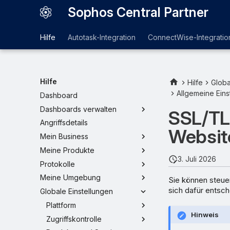
Sophos Central Partner
Hilfe
Autotask-Integration
ConnectWise-Integratio
Hilfe
Hilfe
Globa
Allgemeine Eins
Dashboard
Dashboards verwalten
SSL/TL
Angriffsdetails
Websit
Mein Business
Meine Produkte
3. Juli 2026
Protokolle
Meine Umgebung
Sie können steuer
sich dafür entsc
Globale Einstellungen
Plattform
Hinweis
Zugriffskontrolle