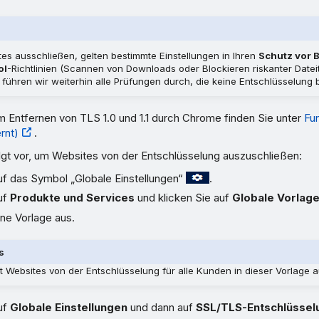
es ausschließen, gelten bestimmte Einstellungen in Ihren
Schutz vor
ol
-Richtlinien (Scannen von Downloads oder Blockieren riskanter Dateit
s führen wir weiterhin alle Prüfungen durch, die keine Entschlüsselung 
m Entfernen von TLS 1.0 und 1.1 durch Chrome finden Sie unter
Fun
rnt)
.
lgt vor, um Websites von der Entschlüsselung auszuschließen:
uf das Symbol „Globale Einstellungen“
.
uf
Produkte und Services
und klicken Sie auf
Globale Vorlag
ne Vorlage aus.
s
ßt Websites von der Entschlüsselung für alle Kunden in dieser Vorlage a
uf
Globale Einstellungen
und dann auf
SSL/TLS-Entschlüssel