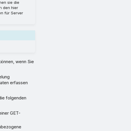
en sie die
n den hier
n für Server
 können, wenn Sie
elung
aten erfassen
die folgenden
 einer GET-
nenbezogene