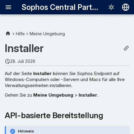
Sophos Central Partner
Deutsch
English
Hilfe
Meine Umgebung
Español
Installer
Français
28. Juli 2026
Italiano
Auf der Seite
Installer
können Sie Sophos Endpoint auf
日本語
Windows-Computern oder -Servern und Macs für alle Ihre
Verwaltungseinheiten installieren.
한국어
Gehen Sie zu
Meine Umgebung
>
Installer
.
Português (Br
中文（繁體）
API-basierte Bereitstellung
Hinweis