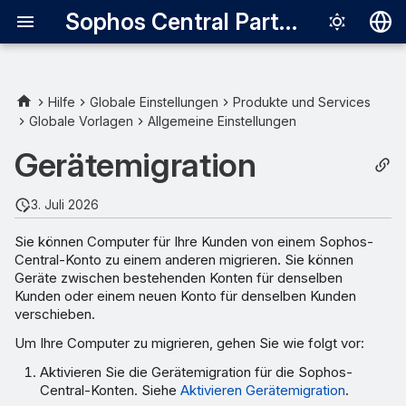
Sophos Central Partner
Deutsch
English
Hilfe
Globale Einstellungen
Produkte und Services
Globale Vorlagen
Allgemeine Einstellungen
Voraussetzungen
Español
Gerätemigration
Français
Aktivieren Gerätemigration
Italiano
3. Juli 2026
Computer mit Hilfe der
日本語
Endpoint-API migrieren
Sie können Computer für Ihre Kunden von einem Sophos-
Central-Konto zu einem anderen migrieren. Sie können
한국어
Geräte zwischen bestehenden Konten für denselben
Migrationsergebnisse
Português (Br
Kunden oder einem neuen Konto für denselben Kunden
überprüfen
verschieben.
中文（繁體）
Um Ihre Computer zu migrieren, gehen Sie wie folgt vor:
Aktivieren Sie die Gerätemigration für die Sophos-
Central-Konten. Siehe
Aktivieren Gerätemigration
.