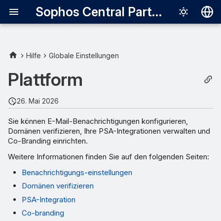
Sophos Central Partner
Deutsch
English
Hilfe
Globale Einstellungen
Español
Plattform
Français
26. Mai 2026
Italiano
Sie können E-Mail-Benachrichtigungen konfigurieren,
日本語
Domänen verifizieren, Ihre PSA-Integrationen verwalten und
Co-Branding einrichten.
한국어
Weitere Informationen finden Sie auf den folgenden Seiten:
Português (Br
Benachrichtigungs-einstellungen
中文（繁體）
Domänen verifizieren
PSA-Integration
Co-branding